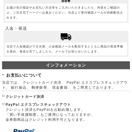
お届け先の指定やお支払い方法等をご入力いただきましたら、内容をご確認の
上、ご注文完了ページへお進みください。当店より受付確認メールが自動配信さ
れます。
入金・発送
当店で入金確認ができ次第、入金確認メールを配信するとともに商品の発送準備
を進め、発送が完了しましたら、メールでお知らせいたします。
インフォメーション
お支払いについて
当店では、 クレジットカード決済、 PayPal エクスプレスチェックアウ
ト、 銀行振込、 郵便振替、 現金書留、 をご用意しております。
クレジットカード決済
PayPal エクスプレスチェックアウト
クレジット決済もPayPalをお勧め致します。
「買い手保護制度」もご適用になっておりますが、
金券類商品はクレジット利用不可となります。