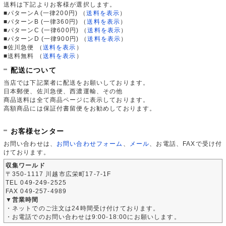
送料は下記よりお客様が選択します。
■パターンA (一律200円)
（
送料を表示
）
■パターンB (一律360円)
（
送料を表示
）
■パターンC (一律600円)
（
送料を表示
）
■パターンD (一律900円)
（
送料を表示
）
■佐川急便
（
送料を表示
）
■送料無料
（
送料を表示
）
配送について
当店では下記業者に配送をお願いしております。
日本郵便、佐川急便、西濃運輸、その他
商品送料は全て商品ページに表示しております。
高額商品には保証付書留便をお勧めしております。
お客様センター
お問い合わせは、
お問い合わせフォーム
、
メール
、お電話、FAXで受け付
けております。
収集ワールド
〒350-1117 川越市広栄町17-7-1F
TEL 049-249-2525
FAX 049-257-4989
▼営業時間
・ネットでのご注文は24時間受け付けております。
・お電話でのお問い合わせは9:00-18:00にお願いします。