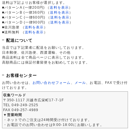
送料は下記よりお客様が選択します。
■パターンA (一律200円)
（
送料を表示
）
■パターンB (一律360円)
（
送料を表示
）
■パターンC (一律600円)
（
送料を表示
）
■パターンD (一律900円)
（
送料を表示
）
■佐川急便
（
送料を表示
）
■送料無料
（
送料を表示
）
配送について
当店では下記業者に配送をお願いしております。
日本郵便、佐川急便、西濃運輸、その他
商品送料は全て商品ページに表示しております。
高額商品には保証付書留便をお勧めしております。
お客様センター
お問い合わせは、
お問い合わせフォーム
、
メール
、お電話、FAXで受け付
けております。
収集ワールド
〒350-1117 川越市広栄町17-7-1F
TEL 049-249-2525
FAX 049-257-4989
▼営業時間
・ネットでのご注文は24時間受け付けております。
・お電話でのお問い合わせは9:00-18:00にお願いします。