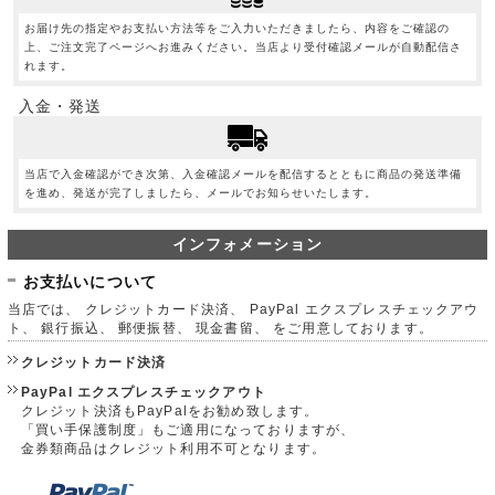
お届け先の指定やお支払い方法等をご入力いただきましたら、内容をご確認の
上、ご注文完了ページへお進みください。当店より受付確認メールが自動配信さ
れます。
入金・発送
当店で入金確認ができ次第、入金確認メールを配信するとともに商品の発送準備
を進め、発送が完了しましたら、メールでお知らせいたします。
インフォメーション
お支払いについて
当店では、 クレジットカード決済、 PayPal エクスプレスチェックアウ
ト、 銀行振込、 郵便振替、 現金書留、 をご用意しております。
クレジットカード決済
PayPal エクスプレスチェックアウト
クレジット決済もPayPalをお勧め致します。
「買い手保護制度」もご適用になっておりますが、
金券類商品はクレジット利用不可となります。