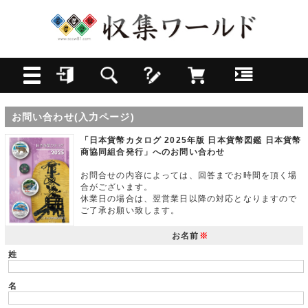
お問い合わせ(入力ページ)
「日本貨幣カタログ 2025年版 日本貨幣図鑑 日本貨幣
商協同組合発行」へのお問い合わせ
お問合せの内容によっては、回答までお時間を頂く場
合がございます。
休業日の場合は、翌営業日以降の対応となりますので
ご了承お願い致します。
お名前
※
姓
名