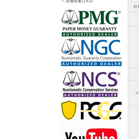
其他収集(243)
お
メ