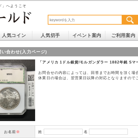
ド」へようこそ
人気コイン
人気切手
イベント案内
ご利用案内
問い合わせ(入力ページ)
「アメリカ 1ドル銀貨/モルガンダラー 1882年銘 Sマ
お問合せの内容によっては、回答までお時間を頂く場
休業日の場合は、翌営業日以降の対応となりますので
お名前
※
姓
名