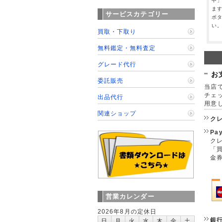
中
ま
サービスカテゴリー
ボ
い
買取・下取り
無料鑑定・無料査定
グレード代行
お
委託販売
当店で
チェ
出品代行
用意
関連ショップ
ク
Pa
クレ
「
金
営業カレンダー
2026年8月の定休日
銀
日
月
火
水
木
金
土