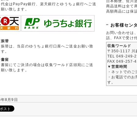
日本郵便、佐川
品代金はPayPay銀行、楽天銀行とゆうちょ銀行へご送
商品送料は全て
お願い致します。
高額商品には保
お客様セン
お問い合わせは
話、FAXで受け
便振替
収集ワールド
便振替は、当店のゆうちょ銀行口座へご送金お願い致
〒350-1117 
ます。
TEL 049-249-
金書留
FAX 049-257-
金書留にてご決済の場合は収集ワールド店頭宛にご送
▼営業時間
お願い致します。
・ネットでのご
・お電話でのお問
す。
6年8月9日