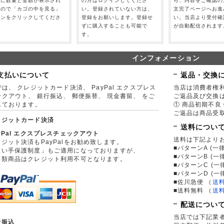
」に数量と金額が表示され
の方はログインしてくださ
ら、内容をご確認の
すので「カゴの中を見る」
い。登録されていない方は、
文完了ページへお進
タンをクリックしてくださ
登録をお願いします。登録せ
い。当店より受付確
。
ずに購入することも可能で
が自動配信されます
す。
インフォメーション
支払いについて
返品・交換
は、 クレジットカード決済、 PayPal エクスプレス
当店は消費者権
ックアウト、 銀行振込、 郵便振替、 現金書留、 をご
ご返品及び交換
しております。
① 商品初期不良 
ご返品は商品受取
レジットカード決済
送料につい
yPal エクスプレスチェックアウト
送料は下記より
ジット決済もPayPalをお勧め致します。
■パターンA (一律
買い手保護制度」もご適用になっておりますが、
■パターンB (一
券類商品はクレジット利用不可となります。
■パターンC (一
■パターンD (一
■佐川急便
（
送
■送料無料
（
送
配送につい
当店では下記業
行振込