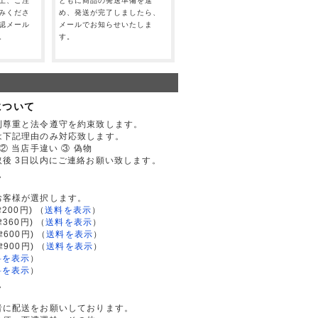
上、ご注
ともに商品の発送準備を進
みくださ
め、発送が完了しましたら、
認メール
メールでお知らせいたしま
。
す。
について
利尊重と法令遵守を約束致します。
は下記理由のみ対応致します。
② 当店手違い ③ 偽物
後 3日以内にご連絡お願い致します。
て
お客様が選択します。
200円)
（
送料を表示
）
律360円)
（
送料を表示
）
律600円)
（
送料を表示
）
律900円)
（
送料を表示
）
料を表示
）
料を表示
）
て
者に配送をお願いしております。