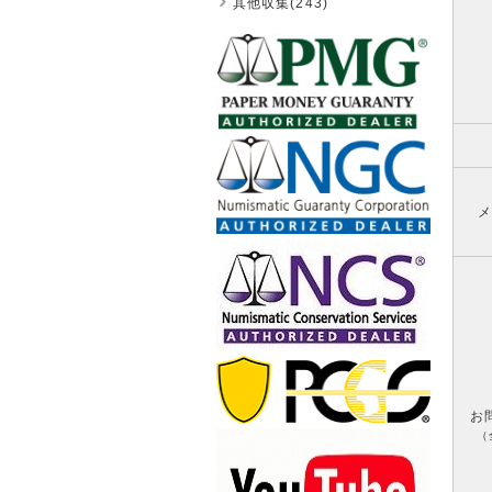
其他収集(243)
メ
お
（