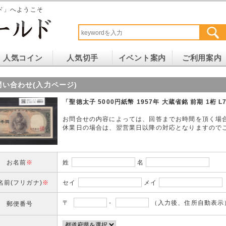
ド」へようこそ
人気コイン
人気切手
イベント案内
ご利用案内
問い合わせ(入力ページ)
「聖徳太子 5000円紙幣 1957年 大蔵省銘 前期 1桁 
お問合せの内容によっては、回答までお時間を頂く場
休業日の場合は、翌営業日以降の対応となりますので
お名前
※
姓
名
名前(フリガナ)
※
セイ
メイ
〒
-
（入力後、住所自動表示
郵便番号