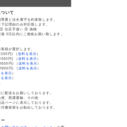
について
利尊重と法令遵守を約束致します。
は下記理由のみ対応致します。
② 当店手違い ③ 偽物
後 3日以内にご連絡お願い致します。
て
お客様が選択します。
200円)
（
送料を表示
）
律360円)
（
送料を表示
）
律600円)
（
送料を表示
）
律900円)
（
送料を表示
）
料を表示
）
料を表示
）
て
者に配送をお願いしております。
急便、西濃運輸、その他
商品ページに表示しております。
証付書留便をお勧めしております。
ター