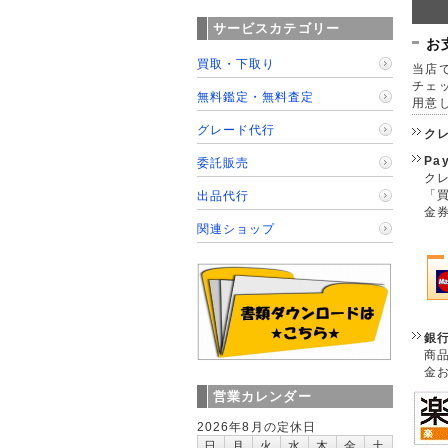
サービスカテゴリー
お
買取・下取り
当店で
チェ
無料鑑定・無料査定
用意
グレード代行
ク
Pa
委託販売
クレ
「
出品代行
金
関連ショップ
銀
商
金
営業カレンダー
2026年8月の定休日
日
月
火
水
木
金
土