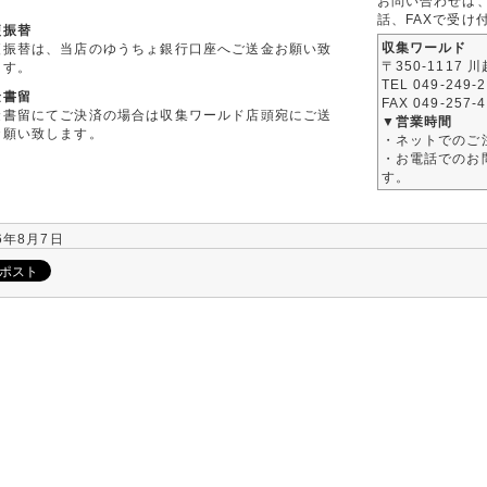
お問い合わせは
話、FAXで受け
便振替
収集ワールド
便振替は、当店のゆうちょ銀行口座へご送金お願い致
〒350-1117 
ます。
TEL 049-249-
金書留
FAX 049-257-
金書留にてご決済の場合は収集ワールド店頭宛にご送
▼営業時間
お願い致します。
・ネットでのご
・お電話でのお問
す。
6年8月7日