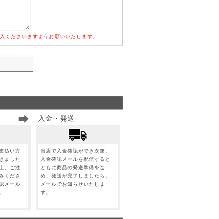
入くださいますようお願いいたします。
入金・発送
支払い方
当店で入金確認ができ次第、
きました
入金確認メールを配信すると
上、ご注
ともに商品の発送準備を進
みくださ
め、発送が完了しましたら、
認メール
メールでお知らせいたしま
。
す。