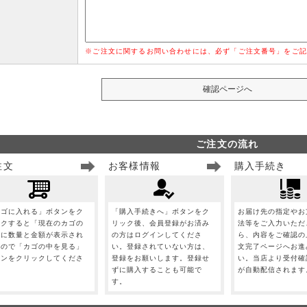
※ご注文に関するお問い合わせには、必ず「ご注文番号」をご記
ご注文の流れ
注文
お客様情報
購入手続き
カゴに入れる」ボタンをク
「購入手続きへ」ボタンをク
お届け先の指定やお
ックすると「現在のカゴの
リック後、会員登録がお済み
法等をご入力いただ
」に数量と金額が表示され
の方はログインしてくださ
ら、内容をご確認の
すので「カゴの中を見る」
い。登録されていない方は、
文完了ページへお進
タンをクリックしてくださ
登録をお願いします。登録せ
い。当店より受付確
。
ずに購入することも可能で
が自動配信されます
す。