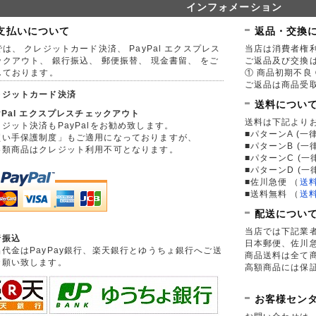
インフォメーション
支払いについて
返品・交換
は、 クレジットカード決済、 PayPal エクスプレス
当店は消費者権
ックアウト、 銀行振込、 郵便振替、 現金書留、 をご
ご返品及び交換
しております。
① 商品初期不良 
ご返品は商品受取
レジットカード決済
送料につい
yPal エクスプレスチェックアウト
送料は下記より
ジット決済もPayPalをお勧め致します。
■パターンA (一律
買い手保護制度」もご適用になっておりますが、
■パターンB (一
券類商品はクレジット利用不可となります。
■パターンC (一
■パターンD (一
■佐川急便
（
送
■送料無料
（
送
配送につい
当店では下記業
行振込
日本郵便、佐川
品代金はPayPay銀行、楽天銀行とゆうちょ銀行へご送
商品送料は全て
お願い致します。
高額商品には保
お客様セン