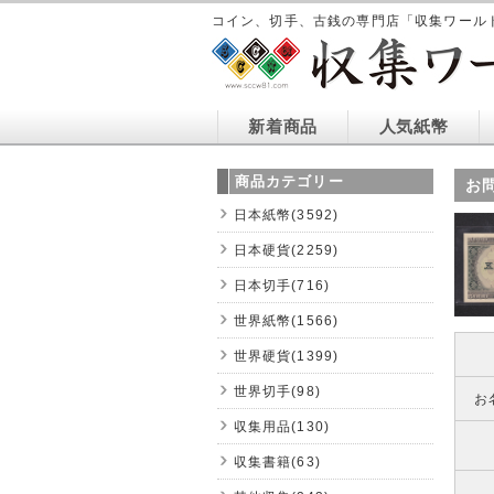
コイン、切手、古銭の専門店「収集ワール
新着商品
人気紙幣
商品カテゴリー
お
日本紙幣(3592)
日本硬貨(2259)
日本切手(716)
世界紙幣(1566)
世界硬貨(1399)
世界切手(98)
お
収集用品(130)
収集書籍(63)